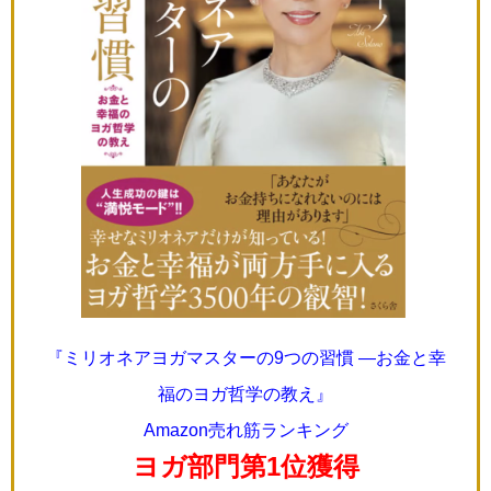
『ミリオネアヨガマスターの9つの習慣 ―お金と幸
福のヨガ哲学の教え』
Amazon売れ筋ランキング
ヨガ部門第1位獲得