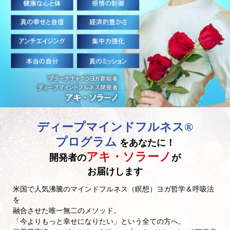
ディープマインドフルネス®
プログラム
をあなたに！
アキ・ソラーノ
開発者の
が
お届けします
米国で人気沸騰のマインドフルネス（瞑想）ヨガ哲学＆呼吸法
を
融合させた唯一無二のメソッド。
「今よりもっと幸せになりたい」という全ての方へ。