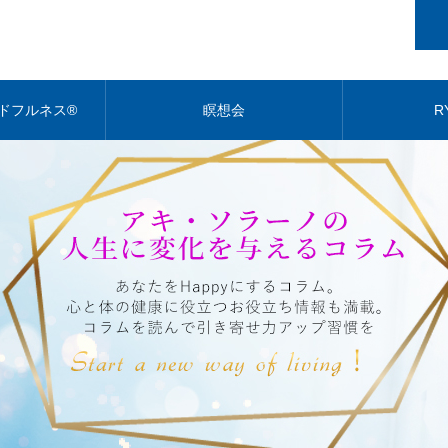
ドフルネス®
瞑想会
R