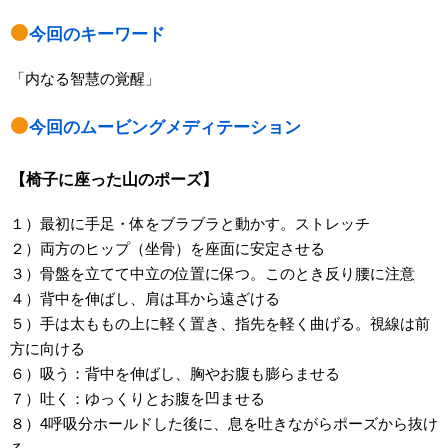
今回のキーワード
「内なる智慧の覚醒」
今回のムービングメディテーション
【椅子に座った山のポーズ】
１）最初に手足・体をブラブラと動かす。ストレッチ
２）両方のヒップ（坐骨）を座面に安定させる
３）骨盤を立てて中立の位置に保つ。このとき反り腰に注意
４）背中を伸ばし、肩は耳から遠ざける
５）手は太ももの上に軽く置き、指先を軽く曲げる。視線は前
方に向ける
６）吸う：背中を伸ばし、胸やお腹も膨らませる
７）吐く：ゆっくりとお腹を凹ませる
８）4呼吸分ホールドした後に、息を吐きながらポーズから抜け