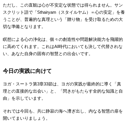
ただし、この直観は心が不安定な状態では得られません。サン
スクリット語で「Sthairyam（スタイルヤム）＝心の安定」を養
うことが、普遍的な真理という「贈り物」を受け取るための大
切な準備となります。
瞑想による心の浄化は、個々の創造性や問題解決能力を飛躍的
に高めてくれます。これはAI時代においても決して代替されな
い、あなた自身の固有の智慧との出会いです。
今日の実践に向けて
ヨガ・スートラ第3章33節は、ヨガの実践が最終的に導く「真
理との直接的な出会い」と、「閃きがもたらす全的な知識と自
由」を示しています。
それでは今回も、共に静寂の海へ漕ぎ出し、内なる智慧の扉を
開いてまいりましょう。