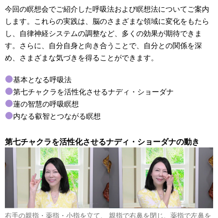
今回の瞑想会でご紹介した呼吸法および瞑想法についてご案内
します。これらの実践は、脳のさまざまな領域に変化をもたら
し、自律神経システムの調整など、多くの効果が期待できま
す。さらに、自分自身と向き合うことで、自分との関係を深
め、さまざまな気づきを得ることができます。
基本となる呼吸法
第七チャクラを活性化させるナディ・ショーダナ
蓮の智慧の呼吸瞑想
内なる叡智とつながる瞑想
第七チャクラを活性化させるナディ・ショーダナの動き
右手の親指・薬指・小指を立て、
親指で右鼻を閉じ、薬指で左鼻を