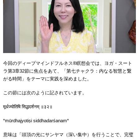
今回のディープマインドフルネス®︎瞑想会では、ヨガ・スート
ラ第3章32節に焦点をあて、「第七チャクラ：内なる智慧と繋
がる時間」をテーマに実践を深めました。
この節には次のように記されています。
मूर्धज्योतिषि सिद्धदर्शनम् ॥३२॥
*mūrdhajyotiṣi siddhadarśanam*
意味は「頭頂の光にサンヤマ（深い集中）を行うことで、完璧