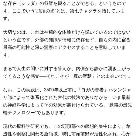
な存在（シッダ）の叡智を観ることができる」というもので
す。ここでいう“頭頂の光”とは、第七チャクラを指していま
す。
大切なのは、これは神秘的な体験だけを説いているのではない
という点です。外部の知識や情報に依存せず、自らの内に宿る
最高の可能性と深い洞察にアクセスすることを意味していま
す。
まるで人生の問いに対する答えが、内側から静かに湧き上がっ
てくるような感覚──それこそが「真の智慧」との出会いです。
なお、この実践は、3500年以上前に「ヨガの賢者」パタンジャ
リ師によって体系化された古代の技法でありながら、いま最新
の神経科学によってその効果が裏付けられている、“意識の最先
端テクノロジー”でもあります。
現代の脳科学研究でも、この頭頂部への瞑想的集中により、創
造性や洞察に関わる脳領域、特に前頭前野が活性化され、心が