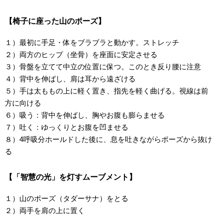
【椅子に座った山のポーズ】
１）最初に手足・体をブラブラと動かす。ストレッチ
２）両方のヒップ（坐骨）を座面に安定させる
３）骨盤を立てて中立の位置に保つ。このとき反り腰に注意
４）背中を伸ばし、肩は耳から遠ざける
５）手は太ももの上に軽く置き、指先を軽く曲げる。視線は前
方に向ける
６）吸う：背中を伸ばし、胸やお腹も膨らませる
７）吐く：ゆっくりとお腹を凹ませる
８）4呼吸分ホールドした後に、息を吐きながらポーズから抜け
る
【「智慧の光」を灯すムーブメント】
１）山のポーズ（タダーサナ）をとる
２）両手を肩の上に置く