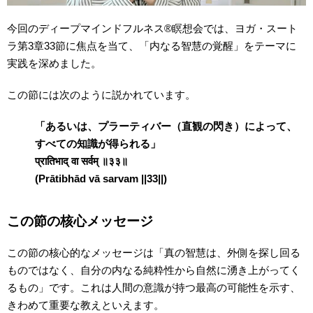
今回のディープマインドフルネス®︎瞑想会では、ヨガ・スート
ラ第3章33節に焦点を当て、「内なる智慧の覚醒」をテーマに
実践を深めました。
この節には次のように説かれています。
「あるいは、プラーティバー（直観の閃き）によって、
すべての知識が得られる」
प्रातिभाद् वा सर्वम् ॥३३॥
(Prātibhād vā sarvam ||33||)
この節の核心メッセージ
この節の核心的なメッセージは「真の智慧は、外側を探し回る
ものではなく、自分の内なる純粋性から自然に湧き上がってく
るもの」です。これは人間の意識が持つ最高の可能性を示す、
きわめて重要な教えといえます。