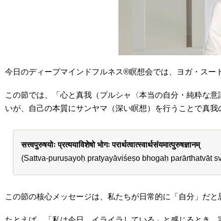
今日のディープマインドフルネス®瞑想会では、ヨガ・スート
この節では、「心と真我（プルシャ〈本当の自分・純粋な意
いが、自己の本質にサンヤマ（深い瞑想）を行うことで真我
सत्त्वपुरुषयोः प्रत्ययाविशेषो भोगः परार्थत्वात्स्वार्थसंयमात्पुरुषज्ञानम्
(Sattva-puruṣayoḥ pratyayāviśeṣo bhogaḥ parārthatvāt 
この節の核心メッセージは、私たちが日常的に「自分」だと
たとえば、「私は今日、イライラしている」と感じるとき、