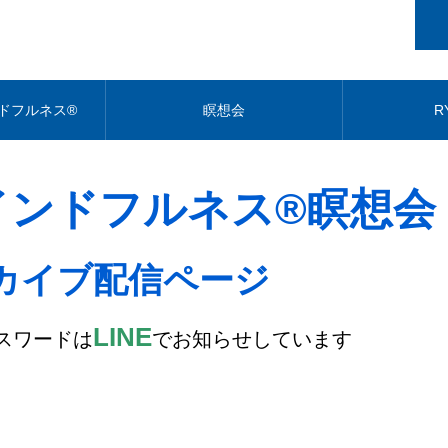
ドフルネス®
瞑想会
R
インドフルネス®瞑想会
カイブ配信ページ
LINE
スワードは
でお知らせしています