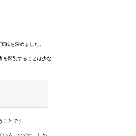
に実践を深めました。
者を区別することは少な
うことです。
ている」のです。しか