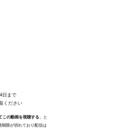
14日まで
覧ください
してこの動画を視聴する
」と
聴期限が切れており配信は