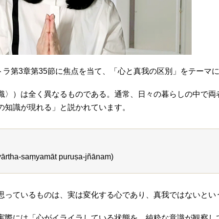
ラ第3章第35節に焦点を当て、「心と真我の区別」をテーマ
識〉）は全く異なるものである。通常、日々の暮らしの中で両
の知識が現れる」と説かれています。
svārtha-saṃyamāt puruṣa-jñānam)
思っているものは、実は変化する心であり、真我ではないとい
実際には「心がイライラしている状態を、純粋な意識が観察し